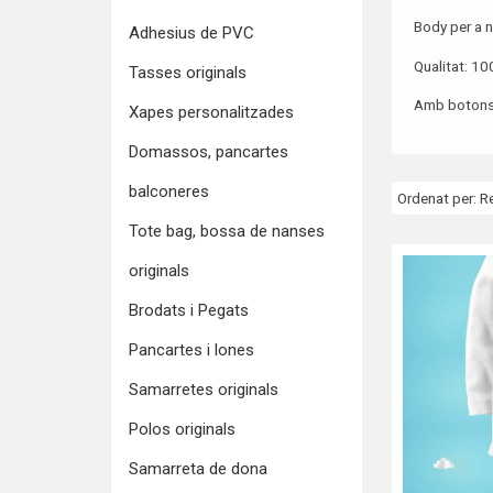
Body per a 
Adhesius de PVC
Qualitat: 1
Tasses originals
Amb botons de
Xapes personalitzades
Domassos, pancartes
balconeres
Ordenat per:
R
Tote bag, bossa de nanses
originals
Brodats i Pegats
Pancartes i lones
Samarretes originals
Polos originals
Samarreta de dona