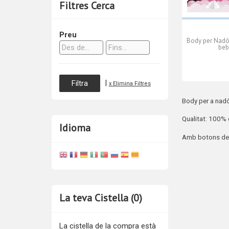
Filtres Cerca
Preu
Body per Nadó
beb
|
x Elimina Filtres
Body per a nadó
Qualitat: 100%
Idioma
Amb botons de me
La teva Cistella (0)
La cistella de la compra està