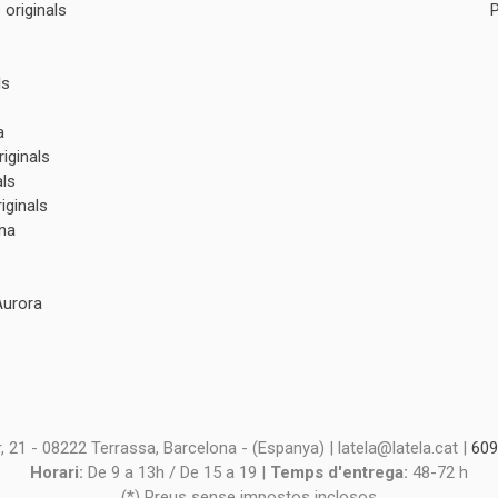
originals
ls
a
iginals
als
iginals
na
Aurora
s
s
 21 - 08222 Terrassa, Barcelona - (Espanya) | latela@latela.cat |
609
Horari:
De 9 a 13h / De 15 a 19 |
Temps d'entrega:
48-72 h
(*) Preus sense impostos inclosos