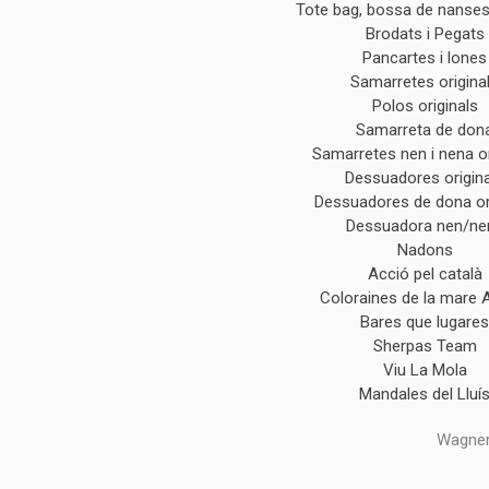
Tote bag, bossa de nanses 
Brodats i Pegats
Pancartes i lones
Samarretes origina
Polos originals
Samarreta de don
Samarretes nen i nena or
Dessuadores origin
Dessuadores de dona or
Dessuadora nen/ne
Nadons
Acció pel català
Coloraines de la mare 
Bares que lugare
Sherpas Team
Viu La Mola
Mandales del Lluí
Wagner,