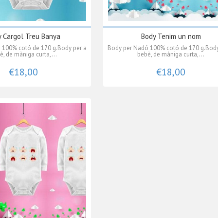
 Cargol Treu Banya
Body Tenim un nom
 100% cotó de 170 g.Body per a
Body per Nadó 100% cotó de 170 g.Body
è, de màniga curta,...
bebè, de màniga curta,...
€18,00
€18,00