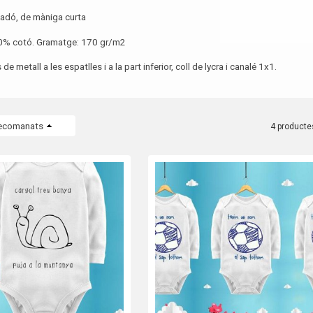
nadó, de màniga curta
00% cotó. Gramatge: 170 gr/m2
 metall a les espatlles i a la part inferior, coll de lycra i canalé 1x1.
ecomanats
4 producte