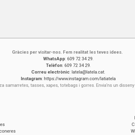
Gràcies per visitar-nos. Fem realitat les teves idees.
WhatsApp
:
609 72 34 29
.
Telèfon
:
609 72 34 29
.
Correu electrònic
:
latela@latela.cat
.
Instagram
:
https://www.instagram.com/latiatela
tza samarretes, tasses, xapes, totebags i gorres. Envia'ns un disseny
des
C
lconeres
W