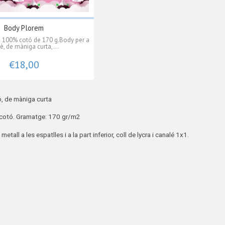
Body Plorem
 100% cotó de 170 g.Body per a
è, de màniga curta,...
€18,00
, de màniga curta
 cotó. Gramatge: 170 gr/m2
tall a les espatlles i a la part inferior, coll de lycra i canalé 1x1.