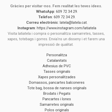
Gràcies per visitar-nos. Fem realitat les teves idees.
WhatsApp
:
609 72 34 29
.
Telèfon
:
609 72 34 29
.
Correu electrònic
:
latela@latela.cat
.
Instagram
:
https://www.instagram.com/latiatela
Visita latiatela i compra o personalitza samarretes, tasses,
xapes, totebags i gorres. Envia'ns un disseny i et farem una
impressió de qualitat.
Personalitza
Catalanitats
Adhesius de PVC
Tasses originals
Xapes personalitzades
Domassos, pancartes balconeres
Tote bag, bossa de nanses originals
Brodats i Pegats
Pancartes i lones
Samarretes originals
Polos originals