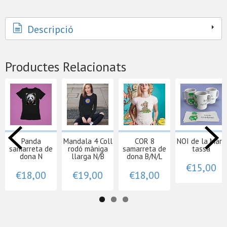
Descripció
Productes Relacionats
Panda
Mandala 4 Coll
COR 8
NOI de la Mare
samarreta de
rodó màniga
samarreta de
tassa
dona N
llarga N/B
dona B/N/L
€15,00
€18,00
€19,00
€18,00