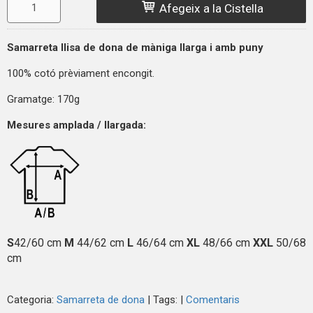
Afegeix a la Cistella
Samarreta llisa de dona
de màniga llarga i amb puny
100% cotó prèviament encongit.
Gramatge: 170g
Mesures amplada / llargada:
S
42/60 cm
M
44/62 cm
L
46/64 cm
XL
48/66 cm
XXL
50/68
cm
Categoria:
Samarreta de dona
|
Tags:
|
Comentaris