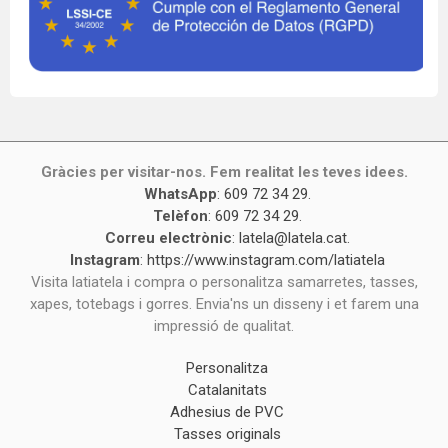
Gràcies per visitar-nos. Fem realitat les teves idees.
WhatsApp
:
609 72 34 29
.
Telèfon
:
609 72 34 29
.
Correu electrònic
:
latela@latela.cat
.
Instagram
:
https://www.instagram.com/latiatela
Visita latiatela i compra o personalitza samarretes, tasses,
xapes, totebags i gorres. Envia'ns un disseny i et farem una
impressió de qualitat.
Personalitza
Catalanitats
Adhesius de PVC
Tasses originals