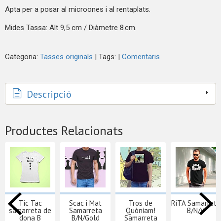
Apta per a posar al microones i al rentaplats.
Mides Tassa: Alt 9,5 cm / Diàmetre 8 cm.
Categoria:
Tasses originals
|
Tags:
|
Comentaris
Descripció
Productes Relacionats
Tic Tac
Scac i Mat
Tros de
RiTA Samarreta
samarreta de
Samarreta
Quòniam!
B/N/V
dona B
B/N/Gold
Samarreta