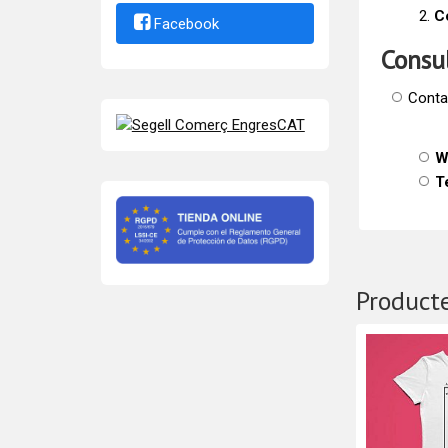
C
Facebook
Consu
Conta
W
T
Producte