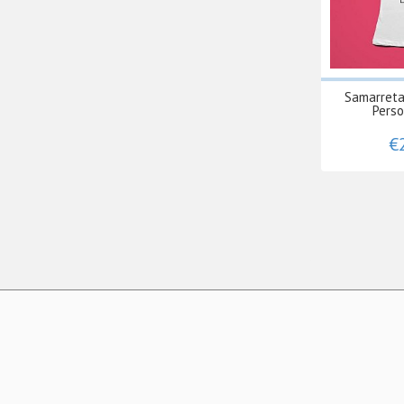
Samarret
Perso
€