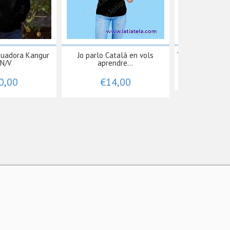
suadora Kangur
Jo parlo Català en vols
Totebag-Bosssa 
/N/V
aprendre...
€9
0,00
€14,00