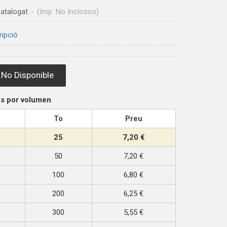
atalogat
-
(Imp. No Inclosos)
ripció
No Disponible
s por volumen
To
Preu
25
7,20 €
50
7,20 €
100
6,80 €
200
6,25 €
300
5,55 €