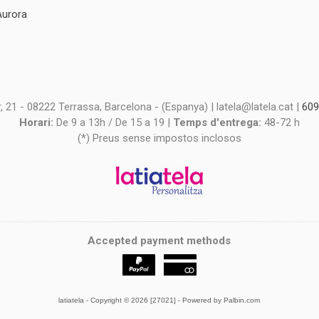
Aurora
s
s
 21 - 08222 Terrassa, Barcelona - (Espanya) | latela@latela.cat |
609
Horari:
De 9 a 13h / De 15 a 19 |
Temps d'entrega:
48-72 h
(*) Preus sense impostos inclosos
Accepted payment methods
latiatela
- Copyright © 2026 [27021] - Powered by Palbin.com