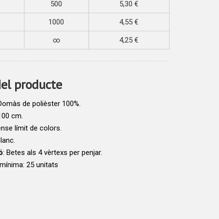
500
5,30 €
1000
4,55 €
∞
4,25 €
del producte
 Domàs de polièster 100%.
100 cm.
ense límit de colors.
Blanc.
ó
: Betes als 4 vèrtexs per penjar.
ínima: 25 unitats