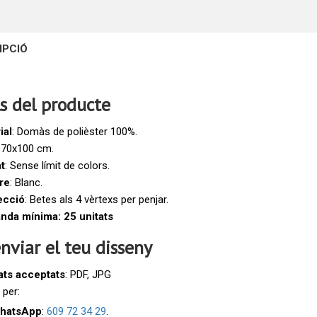
IPCIÓ
ls del producte
ial
: Domàs de polièster 100%.
: 70x100 cm.
t
: Sense límit de colors.
re
: Blanc.
ecció
: Betes als 4 vèrtexs per penjar.
da mínima: 25 unitats
nviar el teu disseny
ts acceptats
: PDF, JPG
 per:
hatsApp
:
609 72 34 29
.