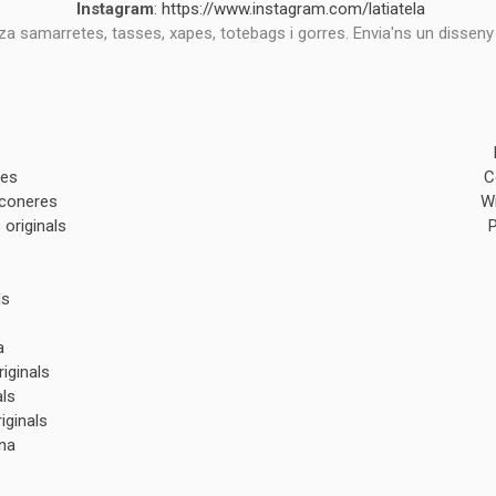
Instagram
:
https://www.instagram.com/latiatela
tza samarretes, tasses, xapes, totebags i gorres. Envia'ns un disseny
des
C
lconeres
W
originals
ls
a
iginals
als
iginals
na