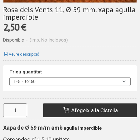
Rosa dels Vents 11, Ø 59 mm. xapa agulla
imperdible
2,50 €
Disponible
-
(Imp. No Inclosos)
Veure descripció
Trieu quantitat
Afegeix a la Cistella
Xapa de Ø 59 m/m amb
agulla imperdible
Comandes d' 1,5,10 unitats