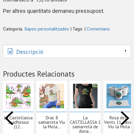
Per altres quantitats demaneu pressupost.
Categoria:
Xapes personalitzades
|
Tags:
|
Comentaris
Descripció
Productes Relacionats
La Castellassa
Drac 8
La
Rosa dels
1, adhesius
samarreta Viu
CASTELLASSA 1
Vents 11, tassa
(12...
la Mola...
samarreta de
Viu la Mola
dona...