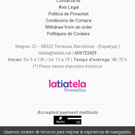
Contacta'ns
Avís Legal
Política de Privacitat
Condicions de Compra
Withdraw from an order
Polítiques de Cookies
Wagner, 21 - 08222 Terrassa, Barcelona - (Espanya) |
latela@latela.cat |
609723429
Horari:
De 9 a 13h / De 15 a 19 |
Temps d'entrega:
48-72 h
(*) Preus sense impostos inclosos
Accepted payment methods
Usamos cookies de terceros para mejorar la experiencia de navegación,
latiatela
- Copyright © 2026 [27021] - Powered by Palbin.com