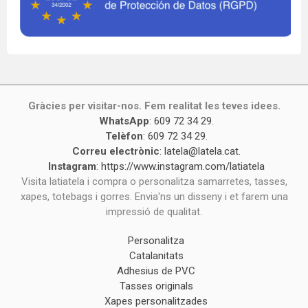
Gràcies per visitar-nos. Fem realitat les teves idees.
WhatsApp
:
609 72 34 29
.
Telèfon
:
609 72 34 29
.
Correu electrònic
:
latela@latela.cat
.
Instagram
:
https://www.instagram.com/latiatela
Visita latiatela i compra o personalitza samarretes, tasses,
xapes, totebags i gorres. Envia'ns un disseny i et farem una
impressió de qualitat.
Personalitza
Catalanitats
Adhesius de PVC
Tasses originals
Xapes personalitzades