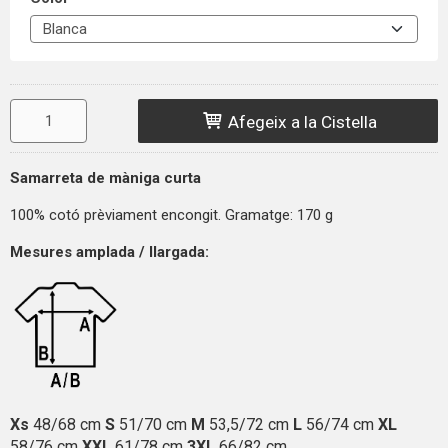
Afegeix a la Cistella
Samarreta de màniga curta
100% cotó prèviament encongit. Gramatge: 170 g
Mesures amplada / llargada:
Xs
48/68 cm
S
51/70 cm
M
53,5/72 cm
L
56/74 cm
XL
58/76 cm
XXL
61/78 cm
3XL
66/82 cm