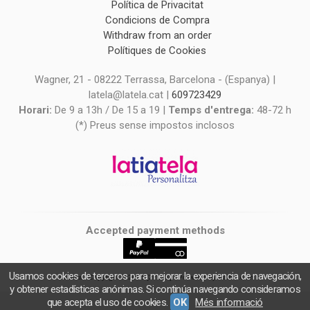
Política de Privacitat
Condicions de Compra
Withdraw from an order
Polítiques de Cookies
Wagner, 21 - 08222 Terrassa, Barcelona - (Espanya) |
latela@latela.cat |
609723429
Horari:
De 9 a 13h / De 15 a 19 |
Temps d'entrega:
48-72 h
(*) Preus sense impostos inclosos
Accepted payment methods
Usamos cookies de terceros para mejorar la experiencia de navegación,
latiatela
- Copyright © 2026 [27021] - Powered by Palbin.com
y obtener estadísticas anónimas. Si continúa navegando consideramos
que acepta el uso de cookies.
OK
Més informació