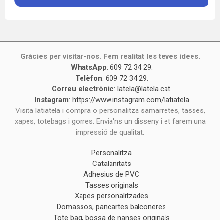
Gràcies per visitar-nos. Fem realitat les teves idees.
WhatsApp
:
609 72 34 29
.
Telèfon
:
609 72 34 29
.
Correu electrònic
:
latela@latela.cat
.
Instagram
:
https://www.instagram.com/latiatela
Visita latiatela i compra o personalitza samarretes, tasses,
xapes, totebags i gorres. Envia'ns un disseny i et farem una
impressió de qualitat.
Personalitza
Catalanitats
Adhesius de PVC
Tasses originals
Xapes personalitzades
Domassos, pancartes balconeres
Tote bag, bossa de nanses originals