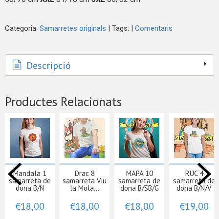
Categoria:
Samarretes originals
|
Tags:
|
Comentaris
Descripció
Productes Relacionats
Mandala 1
Drac 8
MAPA 10
RUC 4
samarreta de
samarreta Viu
samarreta de
samarreta de
dona B/N
la Mola...
dona B/SB/G
dona B/N/V
€18,00
€18,00
€18,00
€19,00