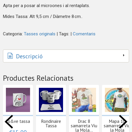
Apta per a posar al microones i al rentaplats.
Mides Tassa: Alt 9,5 cm / Diàmetre 8 cm..
Categoria:
Tasses originals
|
Tags:
|
Comentaris
Descripció
Productes Relacionats
Lo&ve tassa
Rondinaire
Drac 8
Mapa 10
Tassa
samarreta Viu
samarreta Viu
la Mola...
la Mola