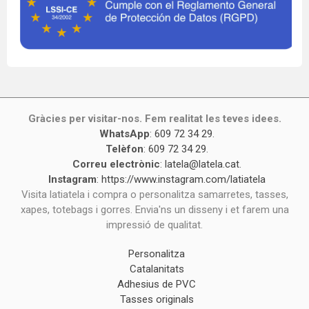
Gràcies per visitar-nos. Fem realitat les teves idees.
WhatsApp
:
609 72 34 29
.
Telèfon
:
609 72 34 29
.
Correu electrònic
:
latela@latela.cat
.
Instagram
:
https://www.instagram.com/latiatela
Visita latiatela i compra o personalitza samarretes, tasses,
xapes, totebags i gorres. Envia'ns un disseny i et farem una
impressió de qualitat.
Personalitza
Catalanitats
Adhesius de PVC
Tasses originals