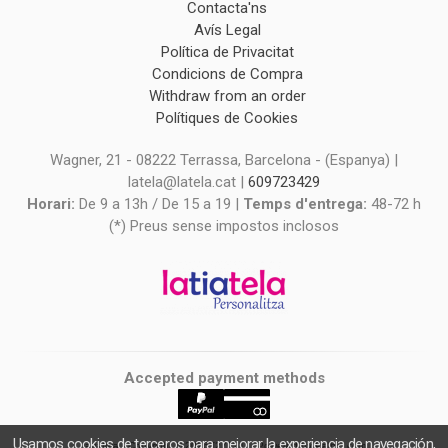
Contacta'ns
Avís Legal
Política de Privacitat
Condicions de Compra
Withdraw from an order
Polítiques de Cookies
Wagner, 21 - 08222 Terrassa, Barcelona - (Espanya) |
latela@latela.cat |
609723429
Horari:
De 9 a 13h / De 15 a 19 |
Temps d'entrega:
48-72 h
(*) Preus sense impostos inclosos
Accepted payment methods
Usamos cookies de terceros para mejorar la experiencia de navegación,
latiatela
- Copyright © 2026 [27021] - Powered by Palbin.com