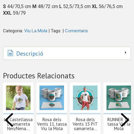
S
44/70,5 cm
M
48/72 cm
L
52,5/73,5 cm
XL
56/76,5 cm
XXL
59/79
Categoria:
Viu La Mola
|
Tags:
|
Comentaris
Descripció
Productes Relacionats
La Castellassa
Rosa dels
Rosa dels
RUNNER 12,
1 samarreta
Vents 11, tassa
Vents 15 PIT
tassa Viu la
Nen/Nena...
Viu la Mola
samarreta...
Mola