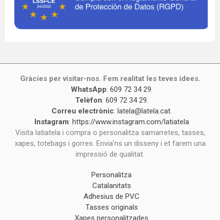
Gràcies per visitar-nos. Fem realitat les teves idees.
WhatsApp
:
609 72 34 29
.
Telèfon
:
609 72 34 29
.
Correu electrònic
:
latela@latela.cat
.
Instagram
:
https://www.instagram.com/latiatela
Visita latiatela i compra o personalitza samarretes, tasses,
xapes, totebags i gorres. Envia'ns un disseny i et farem una
impressió de qualitat.
Personalitza
Catalanitats
Adhesius de PVC
Tasses originals
Xapes personalitzades