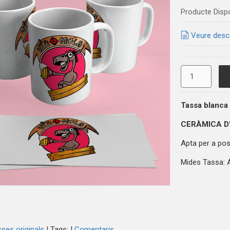
Producte Disp
Veure desc
Tassa blanca
CERÀMICA D
Apta per a posa
Mides Tassa: A
ses originals
|
Tags:
|
Comentaris