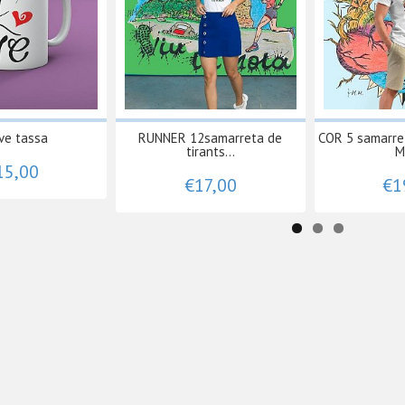
ve tassa
RUNNER 12samarreta de
COR 5 samarret
tirants...
M
15,00
€17,00
€1