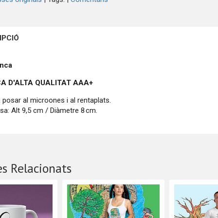
IPCIÓ
anca
A D'ALTA QUALITAT
AAA+
 posar al microones i al rentaplats.
sa: Alt 9,5 cm / Diàmetre 8 cm.
s Relacionats