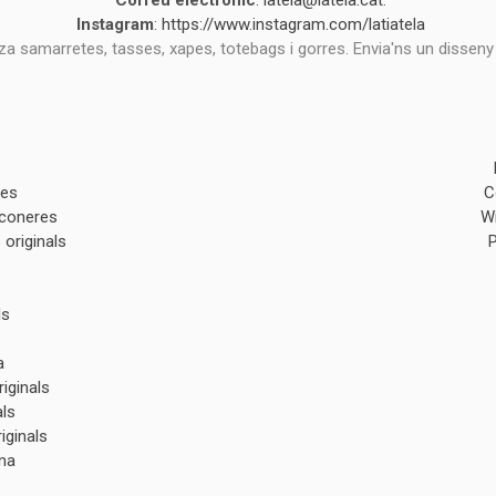
Correu electrònic
:
latela@latela.cat
.
Instagram
:
https://www.instagram.com/latiatela
tza samarretes, tasses, xapes, totebags i gorres. Envia'ns un disseny
des
C
lconeres
W
originals
ls
a
iginals
als
iginals
na