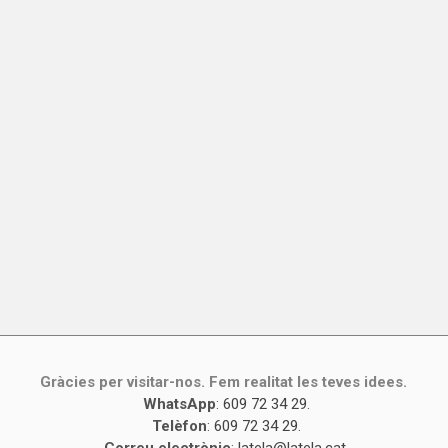
Gràcies per visitar-nos. Fem realitat les teves idees.
WhatsApp
:
609 72 34 29
.
Telèfon
:
609 72 34 29
.