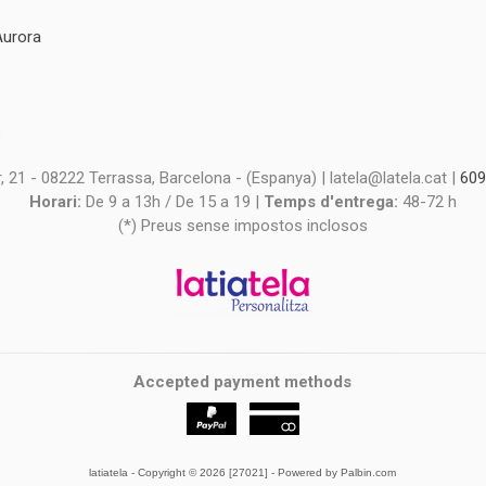
Aurora
s
s
 21 - 08222 Terrassa, Barcelona - (Espanya) | latela@latela.cat |
609
Horari:
De 9 a 13h / De 15 a 19 |
Temps d'entrega:
48-72 h
(*) Preus sense impostos inclosos
Accepted payment methods
latiatela
- Copyright © 2026 [27021] - Powered by Palbin.com