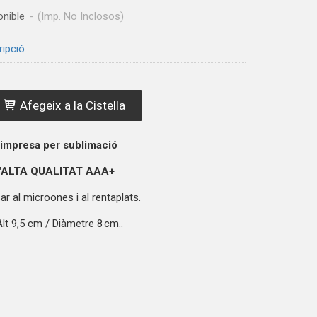
onible
-
(Imp. No Inclosos)
ripció
Afegeix a la Cistella
 impresa per sublimació
'ALTA QUALITAT
AAA+
r al microones i al rentaplats.
lt 9,5 cm / Diàmetre 8 cm..