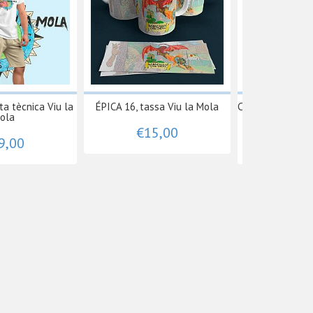
a tècnica Viu la
ÉPICA 16, tassa Viu la Mola
Cor 5 samarreta
ola
Mola
€15,00
9,00
€15