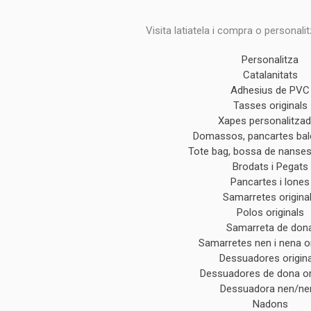
Visita latiatela i compra o personali
Personalitza
Catalanitats
Adhesius de PVC
Tasses originals
Xapes personalitza
Domassos, pancartes ba
Tote bag, bossa de nanses 
Brodats i Pegats
Pancartes i lones
Samarretes origina
Polos originals
Samarreta de don
Samarretes nen i nena or
Dessuadores origin
Dessuadores de dona or
Dessuadora nen/ne
Nadons