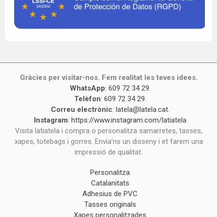
Gràcies per visitar-nos. Fem realitat les teves idees.
WhatsApp
:
609 72 34 29
.
Telèfon
:
609 72 34 29
.
Correu electrònic
:
latela@latela.cat
.
Instagram
:
https://www.instagram.com/latiatela
Visita latiatela i compra o personalitza samarretes, tasses,
xapes, totebags i gorres. Envia'ns un disseny i et farem una
impressió de qualitat.
Personalitza
Catalanitats
Adhesius de PVC
Tasses originals
Xapes personalitzades