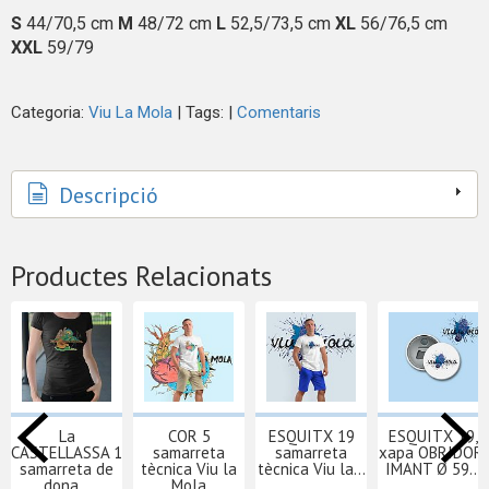
S
44/70,5 cm
M
48/72 cm
L
52,5/73,5 cm
XL
56/76,5 cm
XXL
59/79
Categoria:
Viu La Mola
|
Tags:
|
Comentaris
Descripció
Productes Relacionats
La
COR 5
ESQUITX 19
ESQUITX 19,
CASTELLASSA 1
samarreta
samarreta
xapa OBRIDOR-
samarreta de
tècnica Viu la
tècnica Viu la...
IMANT Ø 59...
dona...
Mola