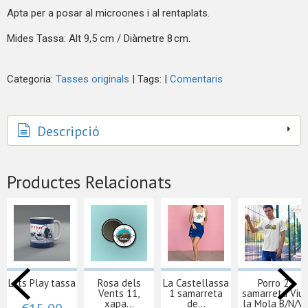
Apta per a posar al microones i al rentaplats.
Mides Tassa: Alt 9,5 cm / Diàmetre 8 cm.
Categoria:
Tasses originals
|
Tags:
|
Comentaris
Descripció
Productes Relacionats
Lets Play tassa
Rosa dels
La Castellassa
Porro 2
Vents 11,
1 samarreta
samarreta Viu
xapa...
de...
la Mola B/N/V