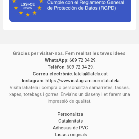
Gràcies per visitar-nos. Fem realitat les teves idees.
WhatsApp
:
609 72 34 29
.
Telèfon
:
609 72 34 29
.
Correu electrònic
:
latela@latela.cat
.
Instagram
:
https://www.instagram.com/latiatela
Visita latiatela i compra o personalitza samarretes, tasses,
xapes, totebags i gorres. Envia'ns un disseny i et farem una
impressió de qualitat.
Personalitza
Catalanitats
Adhesius de PVC
Tasses originals