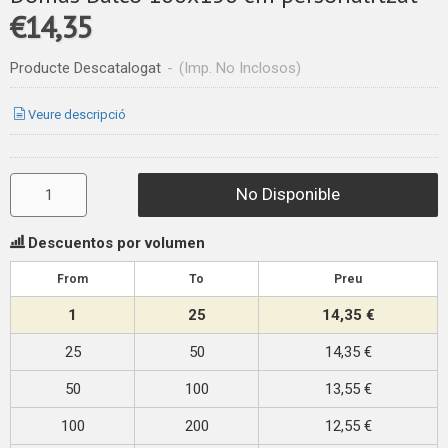
€14,35
Producte Descatalogat
-
(Imp. No Inclosos)
Veure descripció
No Disponible
Descuentos por volumen
From
To
Preu
1
25
14,35 €
25
50
14,35 €
50
100
13,55 €
100
200
12,55 €