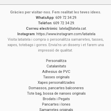
Gràcies per visitar-nos. Fem realitat les teves idees.
WhatsApp
:
609 72 34 29
.
Telèfon
:
609 72 34 29
.
Correu electrònic
:
latela@latela.cat
.
Instagram
:
https://www.instagram.com/latiatela
Visita latiatela i compra o personalitza samarretes, tasses,
xapes, totebags i gorres. Envia'ns un disseny i et farem una
impressió de qualitat.
Personalitza
Catalanitats
Adhesius de PVC
Tasses originals
Xapes personalitzades
Domassos, pancartes balconeres
Tote bag, bossa de nanses originals
Brodats i Pegats
Pancartes i lones
Samarretes originals