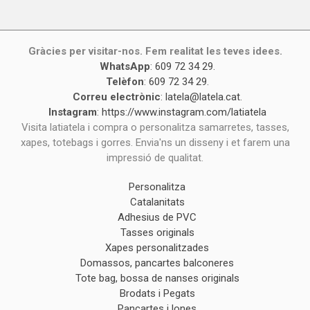
Gràcies per visitar-nos. Fem realitat les teves idees.
WhatsApp
:
609 72 34 29
.
Telèfon
:
609 72 34 29
.
Correu electrònic
:
latela@latela.cat
.
Instagram
:
https://www.instagram.com/latiatela
Visita latiatela i compra o personalitza samarretes, tasses,
xapes, totebags i gorres. Envia'ns un disseny i et farem una
impressió de qualitat.
Personalitza
Catalanitats
Adhesius de PVC
Tasses originals
Xapes personalitzades
Domassos, pancartes balconeres
Tote bag, bossa de nanses originals
Brodats i Pegats
Pancartes i lones