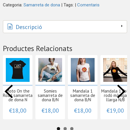
Categoria:
Samarreta de dona
|
Tags:
|
Comentaris
Descripció
Productes Relacionats
Moto On the
Somies
Mandala 1
Mandala 1 Coll
Road samarreta
samarreta de
samarreta de
rodó màniga
de dona N
dona B/N
dona B/N
llarga N/B
€18,00
€18,00
€18,00
€19,00