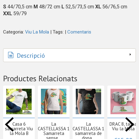
S
44/70,5 cm
M
48/72 cm
L
52,5/73,5 cm
XL
56/76,5 cm
XXL
59/79
Categoria:
Viu La Mola
|
Tags:
|
Comentaris
Descripció
Productes Relacionats
Casa 6
La
La
DRAC 8, tassa
samarreta Viu
CASTELLASSA 1
CASTELLASSA 1
Viu la Mola
la Mola B
Samarreta
samarreta de
sense...
dona...