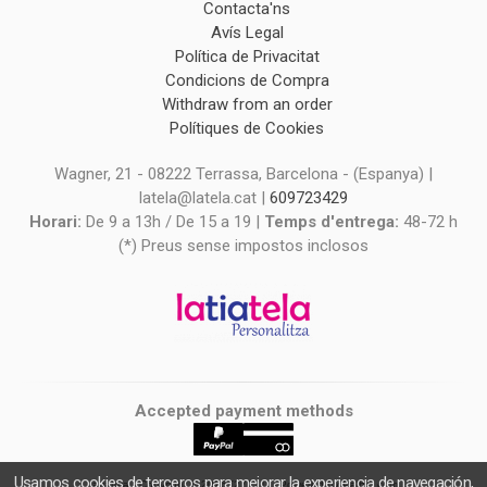
Contacta'ns
Avís Legal
Política de Privacitat
Condicions de Compra
Withdraw from an order
Polítiques de Cookies
Wagner, 21 - 08222 Terrassa, Barcelona - (Espanya) |
latela@latela.cat |
609723429
Horari:
De 9 a 13h / De 15 a 19 |
Temps d'entrega:
48-72 h
(*) Preus sense impostos inclosos
Accepted payment methods
Usamos cookies de terceros para mejorar la experiencia de navegación,
latiatela
- Copyright © 2026 [27021] - Powered by Palbin.com