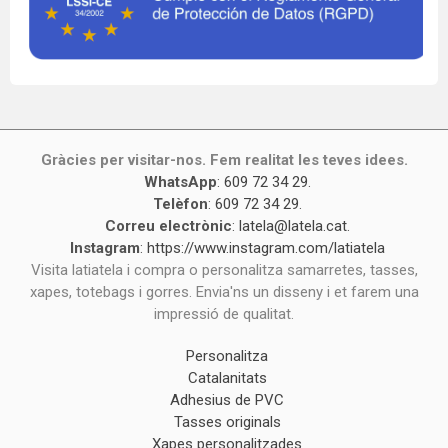
Gràcies per visitar-nos. Fem realitat les teves idees.
WhatsApp
:
609 72 34 29
.
Telèfon
:
609 72 34 29
.
Correu electrònic
:
latela@latela.cat
.
Instagram
:
https://www.instagram.com/latiatela
Visita latiatela i compra o personalitza samarretes, tasses,
xapes, totebags i gorres. Envia'ns un disseny i et farem una
impressió de qualitat.
Personalitza
Catalanitats
Adhesius de PVC
Tasses originals
Xapes personalitzades