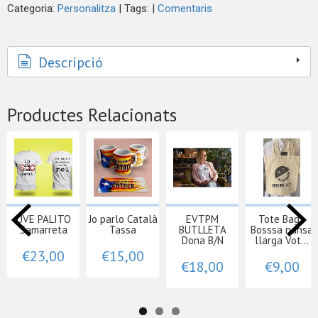
Categoria:
Personalitza
|
Tags:
|
Comentaris
Descripció
Productes Relacionats
UVE PALITO
Jo parlo Català
EVTPM
Tote Bag -
Samarreta
Tassa
BUTLLETA
Bosssa nansa
Dona B/N
llarga Vot...
€23,00
€15,00
€18,00
€9,00