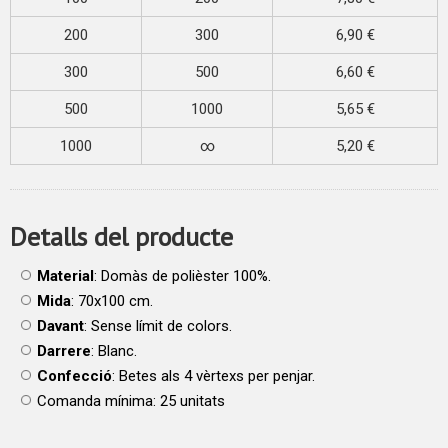
200
300
6,90 €
300
500
6,60 €
500
1000
5,65 €
1000
∞
5,20 €
Detalls del producte
Material
: Domàs de polièster 100%.
Mida
: 70x100 cm.
Davant
: Sense límit de colors.
Darrere
: Blanc.
Confecció
: Betes als 4 vèrtexs per penjar.
Comanda mínima: 25 unitats