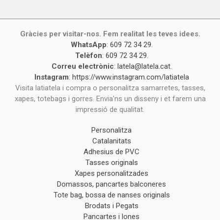
Gràcies per visitar-nos. Fem realitat les teves idees.
WhatsApp
:
609 72 34 29
.
Telèfon
:
609 72 34 29
.
Correu electrònic
:
latela@latela.cat
.
Instagram
:
https://www.instagram.com/latiatela
Visita latiatela i compra o personalitza samarretes, tasses,
xapes, totebags i gorres. Envia'ns un disseny i et farem una
impressió de qualitat.
Personalitza
Catalanitats
Adhesius de PVC
Tasses originals
Xapes personalitzades
Domassos, pancartes balconeres
Tote bag, bossa de nanses originals
Brodats i Pegats
Pancartes i lones