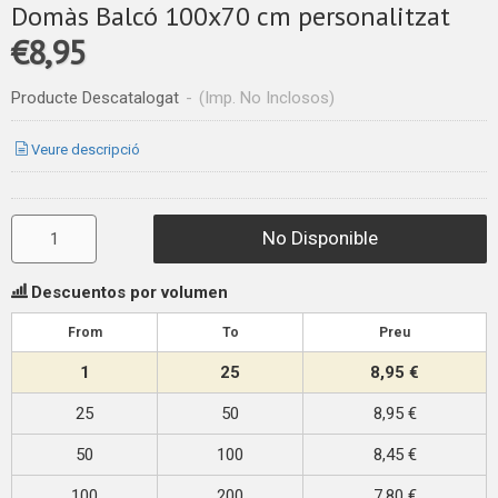
Domàs Balcó 100x70 cm personalitzat
€8,95
Producte Descatalogat
-
(Imp. No Inclosos)
Veure descripció
No Disponible
Descuentos por volumen
From
To
Preu
1
25
8,95 €
25
50
8,95 €
50
100
8,45 €
100
200
7,80 €