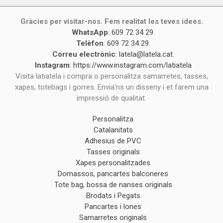
Gràcies per visitar-nos. Fem realitat les teves idees.
WhatsApp
:
609 72 34 29
.
Telèfon
:
609 72 34 29
.
Correu electrònic
:
latela@latela.cat
.
Instagram
:
https://www.instagram.com/latiatela
Visita latiatela i compra o personalitza samarretes, tasses,
xapes, totebags i gorres. Envia'ns un disseny i et farem una
impressió de qualitat.
Personalitza
Catalanitats
Adhesius de PVC
Tasses originals
Xapes personalitzades
Domassos, pancartes balconeres
Tote bag, bossa de nanses originals
Brodats i Pegats
Pancartes i lones
Samarretes originals