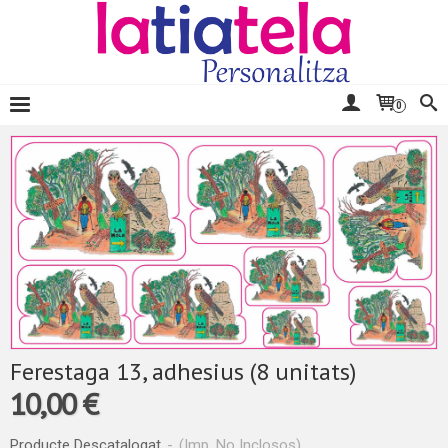
0
Ferestaga 13, adhesius (8 unitats)
10,00 €
Producte Descatalogat
-
(Imp. No Inclosos)