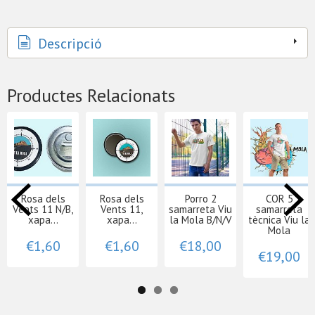
Descripció
Productes Relacionats
Rosa dels
Rosa dels
Porro 2
COR 5
Vents 11 N/B,
Vents 11,
samarreta Viu
samarreta
xapa...
xapa...
la Mola B/N/V
tècnica Viu la
Mola
€1,60
€1,60
€18,00
€19,00